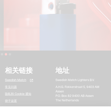
Slide 2 of 3.
相关链接
地址
Swedish Match
Swedish Match Lighters B.V.
常见问题
A.H.G. Fokkerstraat 5, 9403 AM
Assen
隐私和 Cookie 通知
P.O. Box 82 9400 AB Assen
The Netherlands
饼干设置