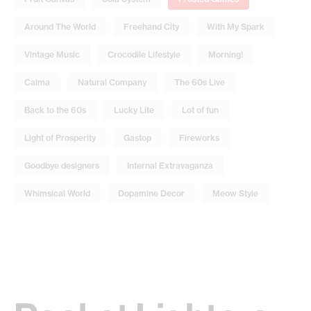
Around The World
Freehand City
With My Spark
Vintage Music
Crocodile Lifestyle
Morning!
Calma
Natural Company
The 60s Live
Back to the 60s
Lucky Lite
Lot of fun
Light of Prosperity
Gastop
Fireworks
Goodbye designers
Internal Extravaganza
Whimsical World
Dopamine Decor
Meow Style